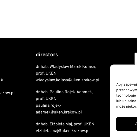
directors
dr hab. Wladyslaw Marek Kolasa,
Copyri
prof. UKEN
la
wladyslaw.kolasa@uken.krakow.pl
Aby zapewnić
przechowywan
dr hab. Paulina Rojek-Adamek,
Public I
rakow.pl
technologie 
prof. UKEN
Declaratio
lub unikalne
paulina.rojek-
RODO St
może niekorz
adamek@uken.krakow.pl
Privacy a
dr hab. Elżbieta Maj, prof. UKEN
elzbieta.maj@uken.krakow.pl