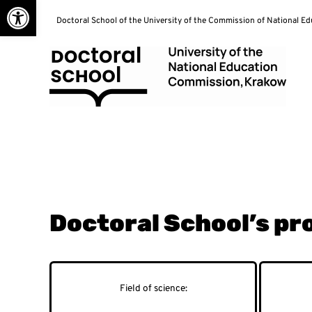
Open toolbar
Skip
Doctoral School of the University of the Commission of National E
to
content
Doctoral School
Doctoral School’s pr