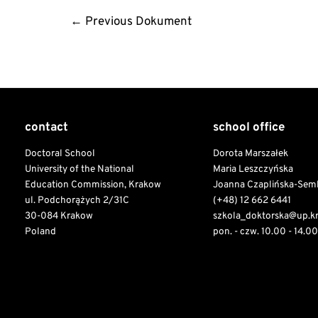
Post
←
Previous Dokument
navigation
contact
school office
Doctoral School
Dorota Marszałek
University of the National
Maria Leszczyńska
Education Commission, Krakow
Joanna Czaplińska-Sem
ul. Podchorążych 2/31C
(+48) 12 662 6441
30-084 Krakow
szkola_doktorska@up.k
Poland
pon. - czw. 10.00 - 14.00