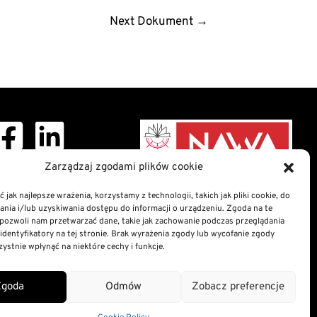
Next Dokument
→
ght © 2026 Doctoral
Zarządzaj zgodami plików cookie
School
 jak najlepsze wrażenia, korzystamy z technologii, takich jak pliki cookie, do
ia i/lub uzyskiwania dostępu do informacji o urządzeniu. Zgoda na te
nformation Bulletin
pozwoli nam przetwarzać dane, takie jak zachowanie podczas przeglądania
n of digital accessibility
 identyfikatory na tej stronie. Brak wyrażenia zgody lub wycofanie zgody
atement
ystnie wpłynąć na niektóre cechy i funkcje.
nd Cookies Policy
Zgoda
Odmów
Zobacz preferencje