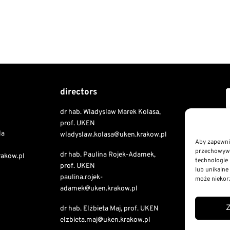
directors
dr hab. Wladyslaw Marek Kolasa,
Copyri
prof. UKEN
la
wladyslaw.kolasa@uken.krakow.pl
Aby zapewnić
przechowywan
dr hab. Paulina Rojek-Adamek,
Public I
rakow.pl
technologie 
prof. UKEN
Declaratio
lub unikalne
paulina.rojek-
RODO St
może niekorz
adamek@uken.krakow.pl
Privacy a
dr hab. Elżbieta Maj, prof. UKEN
elzbieta.maj@uken.krakow.pl