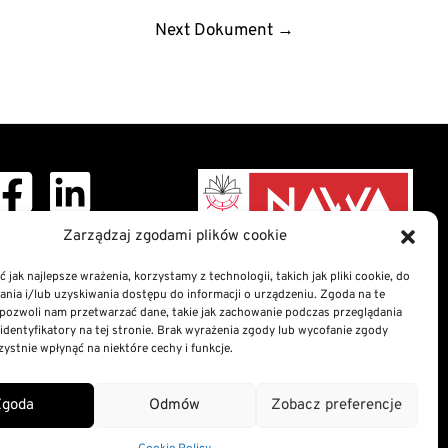
Next Dokument
→
ght © 2026 Doctoral
Zarządzaj zgodami plików cookie
School
 jak najlepsze wrażenia, korzystamy z technologii, takich jak pliki cookie, do
ia i/lub uzyskiwania dostępu do informacji o urządzeniu. Zgoda na te
nformation Bulletin
pozwoli nam przetwarzać dane, takie jak zachowanie podczas przeglądania
n of digital accessibility
 identyfikatory na tej stronie. Brak wyrażenia zgody lub wycofanie zgody
atement
ystnie wpłynąć na niektóre cechy i funkcje.
nd Cookies Policy
Zgoda
Odmów
Zobacz preferencje