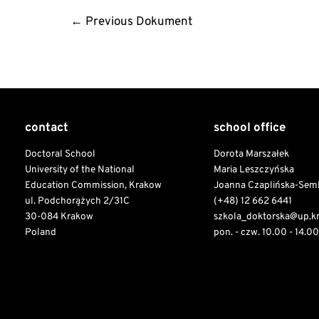
Post
←
Previous Dokument
navigation
contact
school office
Doctoral School
Dorota Marszałek
University of the National
Maria Leszczyńska
Education Commission, Krakow
Joanna Czaplińska-Sem
ul. Podchorążych 2/31C
(+48) 12 662 6441
30-084 Krakow
szkola_doktorska@up.k
Poland
pon. - czw. 10.00 - 14.00