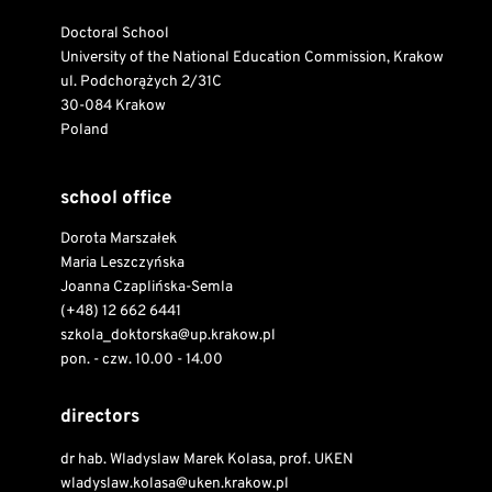
Doctoral School
University of the National Education Commission, Krakow
ul. Podchorążych 2/31C
30-084 Krakow
Poland
school office
Dorota Marszałek
Maria Leszczyńska
Joanna Czaplińska-Semla
(+48) 12 662 6441
szkola_doktorska@up.krakow.pl
pon. - czw. 10.00 - 14.00
directors
dr hab. Wladyslaw Marek Kolasa, prof. UKEN
wladyslaw.kolasa@uken.krakow.pl