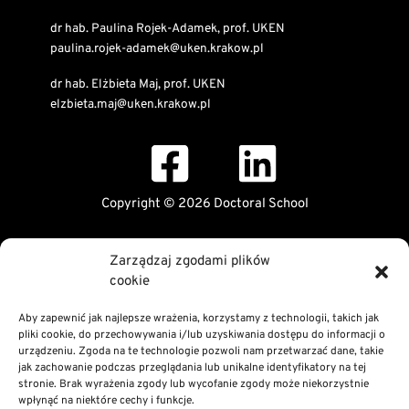
dr hab. Paulina Rojek-Adamek, prof. UKEN
paulina.rojek-adamek@uken.krakow.pl
dr hab. Elżbieta Maj, prof. UKEN
elzbieta.maj@uken.krakow.pl
Copyright © 2026 Doctoral School
Public Information Bulletin
Zarządzaj zgodami plików
Declaration of digital accessibility
cookie
RODO Statement
Privacy and Cookies Policy
Aby zapewnić jak najlepsze wrażenia, korzystamy z technologii, takich jak
pliki cookie, do przechowywania i/lub uzyskiwania dostępu do informacji o
urządzeniu. Zgoda na te technologie pozwoli nam przetwarzać dane, takie
jak zachowanie podczas przeglądania lub unikalne identyfikatory na tej
stronie. Brak wyrażenia zgody lub wycofanie zgody może niekorzystnie
wpłynąć na niektóre cechy i funkcje.