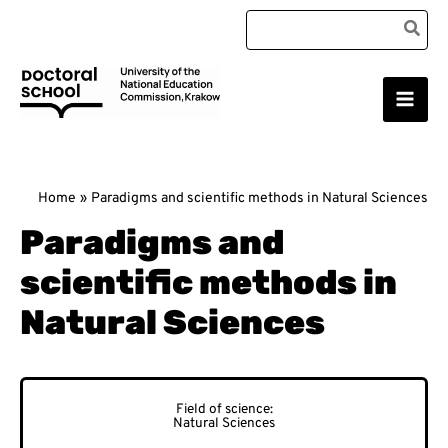
Skip
Search
to
for:
content
Main
Doctoral School
Men
Home
Paradigms and scientific methods in Natural Sciences
Paradigms and
scientific methods in
Natural Sciences
Natural Sciences