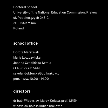
Doctoral School
University of the National Education Commission, Krakow
ul. Podchorążych 2/31C
30-084 Krakow
Poland
school office
Dorota Marszałek
Maria Leszczyńska
Joanna Czaplińska-Semla
(+48) 12 662 6441
szkola_doktorska@up.krakow.pl
pon. - czw. 10.00 - 14.00
directors
dr hab. Wladyslaw Marek Kolasa, prof. UKEN
wladyslaw.kolasa@uken.krakow.pl