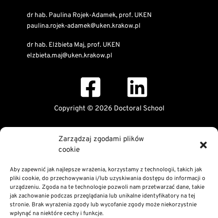
dr hab. Paulina Rojek-Adamek, prof. UKEN
paulina.rojek-adamek@uken.krakow.pl
dr hab. Elżbieta Maj, prof. UKEN
elzbieta.maj@uken.krakow.pl
Copyright © 2026 Doctoral School
Public Information Bulletin
Zarządzaj zgodami plików
Declaration of digital accessibility
cookie
RODO Statement
Privacy and Cookies Policy
Aby zapewnić jak najlepsze wrażenia, korzystamy z technologii, takich jak
pliki cookie, do przechowywania i/lub uzyskiwania dostępu do informacji o
urządzeniu. Zgoda na te technologie pozwoli nam przetwarzać dane, takie
jak zachowanie podczas przeglądania lub unikalne identyfikatory na tej
stronie. Brak wyrażenia zgody lub wycofanie zgody może niekorzystnie
wpłynąć na niektóre cechy i funkcje.