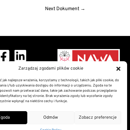
Next Dokument
→
ght © 2026 Doctoral
Zarządzaj zgodami plików cookie
School
 jak najlepsze wrażenia, korzystamy z technologii, takich jak pliki cookie, do
ia i/lub uzyskiwania dostępu do informacji o urządzeniu. Zgoda na te
nformation Bulletin
pozwoli nam przetwarzać dane, takie jak zachowanie podczas przeglądania
n of digital accessibility
 identyfikatory na tej stronie. Brak wyrażenia zgody lub wycofanie zgody
atement
ystnie wpłynąć na niektóre cechy i funkcje.
nd Cookies Policy
Zgoda
Odmów
Zobacz preferencje