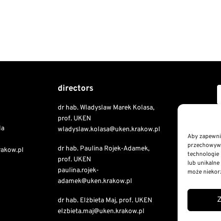
directors
dr hab. Wladyslaw Marek Kolasa,
Copyri
prof. UKEN
la
wladyslaw.kolasa@uken.krakow.pl
Aby zapewnić
przechowywan
dr hab. Paulina Rojek-Adamek,
Public I
rakow.pl
technologie 
prof. UKEN
Declaratio
lub unikalne
paulina.rojek-
RODO St
może niekorz
adamek@uken.krakow.pl
Privacy a
dr hab. Elżbieta Maj, prof. UKEN
elzbieta.maj@uken.krakow.pl