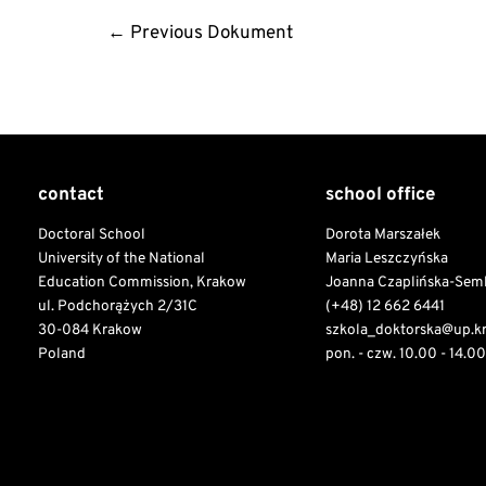
Post
←
Previous Dokument
navigation
contact
school office
Doctoral School
Dorota Marszałek
University of the National
Maria Leszczyńska
Education Commission, Krakow
Joanna Czaplińska-Sem
ul. Podchorążych 2/31C
(+48) 12 662 6441
30-084 Krakow
szkola_doktorska@up.k
Poland
pon. - czw. 10.00 - 14.00