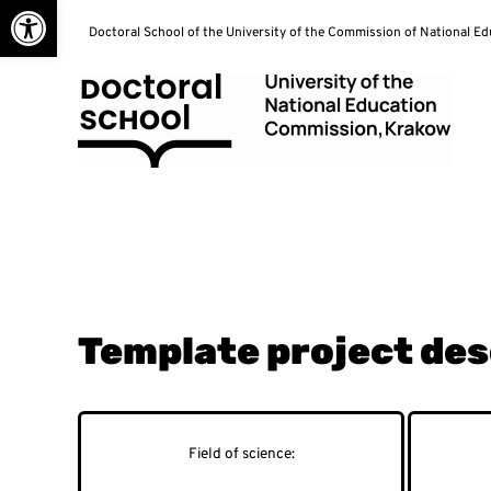
Open toolbar
Skip
Doctoral School of the University of the Commission of National E
to
content
Doctoral School
Template project desc