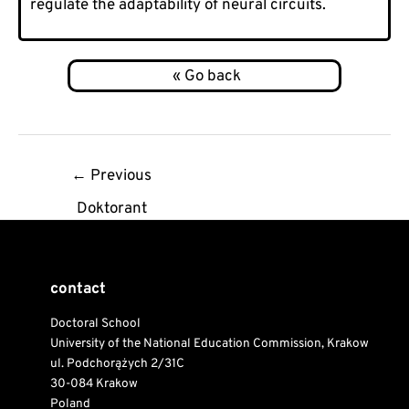
regulate the adaptability of neural circuits.
Post
←
Previous
navigation
Doktorant
contact
Doctoral School
University of the National Education Commission, Krakow
ul. Podchorążych 2/31C
30-084 Krakow
Poland