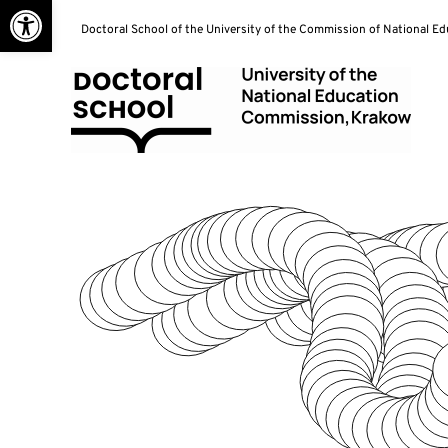
Open toolbar
Skip
Doctoral School of the University of the Commission of National E
to
content
Doctoral School