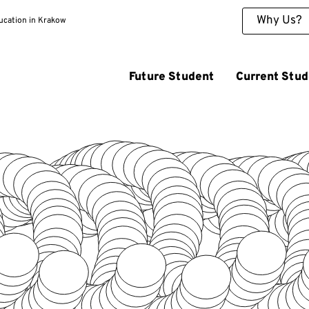
Why Us?
ducation in Krakow
Future Student
Current Stud