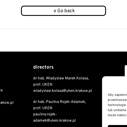
directors
dr hab. Wladyslaw Marek Kolasa,
Copyri
prof. UKEN
la
wladyslaw.kolasa@uken.krakow.pl
Aby zapewnić
przechowywan
dr hab. Paulina Rojek-Adamek,
Public I
rakow.pl
technologie 
prof. UKEN
Declaratio
lub unikalne
paulina.rojek-
RODO St
może niekorz
adamek@uken.krakow.pl
Privacy a