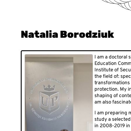
Natalia Borodziuk
I am a doctoral 
Education Commis
Institute of Sec
the field of: spe
transformations 
protection. My i
shaping of conte
am also fascinate
I am preparing m
study a selected
in 2008-2019 in t