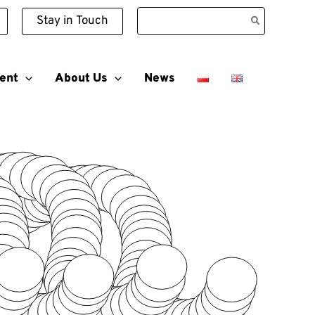
Search
Stay in Touch
for:
ent
About Us
News