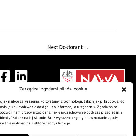
Next Doktorant
→
ght © 2026 Doctoral
Zarządzaj zgodami plików cookie
School
 jak najlepsze wrażenia, korzystamy z technologii, takich jak pliki cookie, do
ia i/lub uzyskiwania dostępu do informacji o urządzeniu. Zgoda na te
nformation Bulletin
pozwoli nam przetwarzać dane, takie jak zachowanie podczas przeglądania
n of digital accessibility
 identyfikatory na tej stronie. Brak wyrażenia zgody lub wycofanie zgody
atement
ystnie wpłynąć na niektóre cechy i funkcje.
nd Cookies Policy