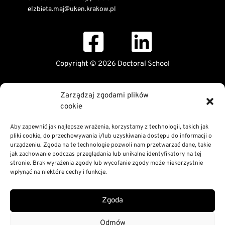
elzbieta.maj@uken.krakow.pl
Copyright © 2026 Doctoral School
Public Information Bulletin
Zarządzaj zgodami plików
Declaration of digital accessibility
cookie
RODO Statement
Privacy and Cookies Policy
Aby zapewnić jak najlepsze wrażenia, korzystamy z technologii, takich jak
pliki cookie, do przechowywania i/lub uzyskiwania dostępu do informacji o
urządzeniu. Zgoda na te technologie pozwoli nam przetwarzać dane, takie
jak zachowanie podczas przeglądania lub unikalne identyfikatory na tej
stronie. Brak wyrażenia zgody lub wycofanie zgody może niekorzystnie
wpłynąć na niektóre cechy i funkcje.
Zgoda
Odmów