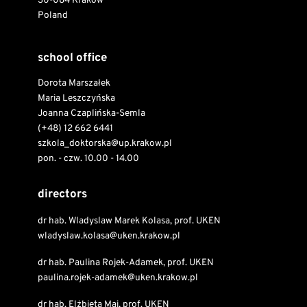
30-084 Krakow
Poland
school office
Dorota Marszałek
Maria Leszczyńska
Joanna Czaplińska-Semla
(+48) 12 662 6441
szkola_doktorska@up.krakow.pl
pon. - czw. 10.00 - 14.00
directors
dr hab. Wladyslaw Marek Kolasa, prof. UKEN
wladyslaw.kolasa@uken.krakow.pl
dr hab. Paulina Rojek-Adamek, prof. UKEN
paulina.rojek-adamek@uken.krakow.pl
dr hab. Elżbieta Maj, prof. UKEN