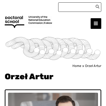
Skip
Search
to
for:
content
Main
Doctoral School
Men
Home
Orzeł Artur
Orzeł Artur