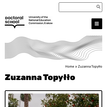
Skip
Search
to
for:
content
Main
Doctoral School
Men
Home
Zuzanna Topyłło
Zuzanna Topyłło