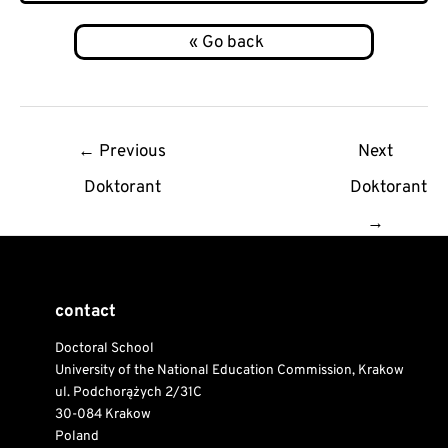
Post
←
Previous
Next
navigation
Doktorant
Doktorant
→
contact
Doctoral School
University of the National Education Commission, Krakow
ul. Podchorążych 2/31C
30-084 Krakow
Poland