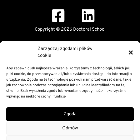
Copyright © 2026 Doctoral School
Public Information Bulletin
Zarządzaj zgodami plików
Declaration of digital accessibility
cookie
RODO Statement
Privacy and Cookies Policy
Aby zapewnić jak najlepsze wrażenia, korzystamy z technologii, takich jak
pliki cookie, do przechowywania i/lub uzyskiwania dostępu do informacji o
urządzeniu. Zgoda na te technologie pozwoli nam przetwarzać dane, takie
jak zachowanie podczas przeglądania lub unikalne identyfikatory na tej
stronie. Brak wyrażenia zgody lub wycofanie zgody może niekorzystnie
wpłynąć na niektóre cechy i funkcje.
Zgoda
Odmów