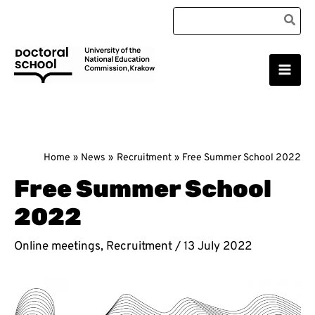
Skip
Search
to
for:
content
Main
Doctoral School
Men
Home
News
Recruitment
Free Summer School 2022
Free Summer School
2022
Online meetings
,
Recruitment
/
13 July 2022