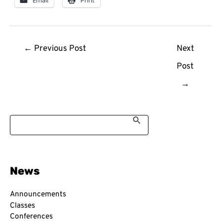
Post
←
Previous Post
Next
navigation
Post
→
S
e
a
r
c
h
News
f
o
r
Announcements
:
Classes
Conferences