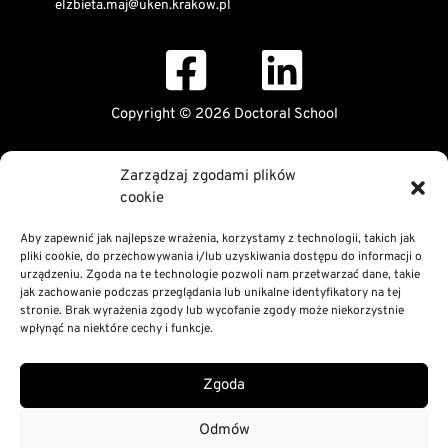
elzbieta.maj@uken.krakow.pl
Copyright © 2026 Doctoral School
Public Information Bulletin
Zarządzaj zgodami plików
Declaration of digital accessibility
cookie
RODO Statement
Privacy and Cookies Policy
Aby zapewnić jak najlepsze wrażenia, korzystamy z technologii, takich jak
pliki cookie, do przechowywania i/lub uzyskiwania dostępu do informacji o
urządzeniu. Zgoda na te technologie pozwoli nam przetwarzać dane, takie
jak zachowanie podczas przeglądania lub unikalne identyfikatory na tej
stronie. Brak wyrażenia zgody lub wycofanie zgody może niekorzystnie
wpłynąć na niektóre cechy i funkcje.
Zgoda
Odmów