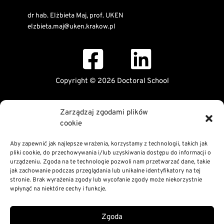
dr hab. Elżbieta Maj, prof. UKEN
elzbieta.maj@uken.krakow.pl
Copyright © 2026 Doctoral School
Public Information Bulletin
Zarządzaj zgodami plików
Declaration of digital accessibility
cookie
RODO Statement
Privacy and Cookies Policy
Aby zapewnić jak najlepsze wrażenia, korzystamy z technologii, takich jak
pliki cookie, do przechowywania i/lub uzyskiwania dostępu do informacji o
urządzeniu. Zgoda na te technologie pozwoli nam przetwarzać dane, takie
jak zachowanie podczas przeglądania lub unikalne identyfikatory na tej
stronie. Brak wyrażenia zgody lub wycofanie zgody może niekorzystnie
wpłynąć na niektóre cechy i funkcje.
Zgoda