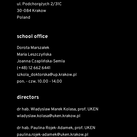
ul. Podchorążych 2/31C
30-084 Krakow
Poland
school office
Dorota Marszałek
Maria Leszczyńska
Joanna Czaplińska-Semla
(+48) 12 662 6441
szkola_doktorska@up.krakow.pl
pon. - czw. 10.00 - 14.00
directors
dr hab. Wladyslaw Marek Kolasa, prof. UKEN
wladyslaw.kolasa@uken.krakow.pl
dr hab. Paulina Rojek-Adamek, prof. UKEN
paulina.rojek-adamek@uken.krakow.pl