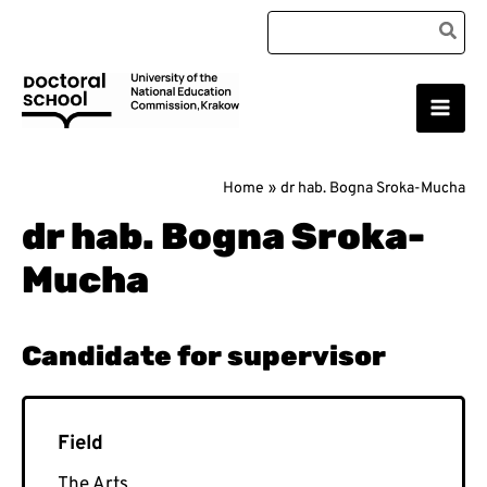
Skip
Search
to
for:
content
Main
Doctoral School
Men
Home
dr hab. Bogna Sroka-Mucha
dr hab. Bogna Sroka-
Mucha
The Arts