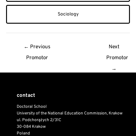
Sociology
Post
←
Previous
Next
navigation
Promotor
Promotor
→
contact
Doctoral School
University of the National Education Commission, Krakow
ul. Podchorążych 2/31C
30-084 Krakow
Poland