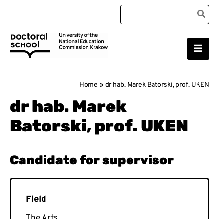
Skip
Search
to
for:
content
Main
Doctoral School
Men
Home
dr hab. Marek Batorski, prof. UKEN
dr hab. Marek
Batorski, prof. UKEN
The Arts