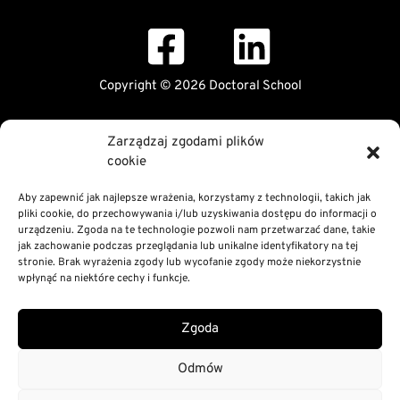
Copyright © 2026 Doctoral School
Public Information Bulletin
Zarządzaj zgodami plików
Declaration of digital accessibility
cookie
RODO Statement
Privacy and Cookies Policy
Aby zapewnić jak najlepsze wrażenia, korzystamy z technologii, takich jak
pliki cookie, do przechowywania i/lub uzyskiwania dostępu do informacji o
urządzeniu. Zgoda na te technologie pozwoli nam przetwarzać dane, takie
jak zachowanie podczas przeglądania lub unikalne identyfikatory na tej
stronie. Brak wyrażenia zgody lub wycofanie zgody może niekorzystnie
wpłynąć na niektóre cechy i funkcje.
Zgoda
Odmów