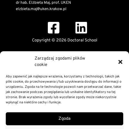
dr hab. Elżbieta Maj, prof. UKEN
elzbieta.maj@uken.krakow.pl
Copyright © 2026 Doctoral School
Public Information Bulletin
Zarządzaj zgodami plików
Declaration of digital accessibility
cookie
RODO Statement
Privacy and Cookies Policy
Aby zapewnić jak najlepsze wrażenia, korzystamy z technologii, takich jak
pliki cookie, do przechowywania i/lub uzyskiwania dostępu do informacji o
urządzeniu. Zgoda na te technologie pozwoli nam przetwarzać dane, takie
jak zachowanie podczas przeglądania lub unikalne identyfikatory na tej
stronie. Brak wyrażenia zgody lub wycofanie zgody może niekorzystnie
wpłynąć na niektóre cechy i funkcje.
Zgoda