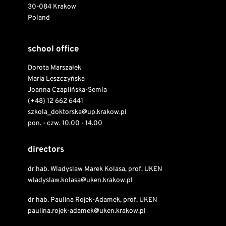
30-084 Krakow
Poland
school office
Dorota Marszałek
Maria Leszczyńska
Joanna Czaplińska-Semla
(+48) 12 662 6441
szkola_doktorska@up.krakow.pl
pon. - czw. 10.00 - 14.00
directors
dr hab. Wladyslaw Marek Kolasa, prof. UKEN
wladyslaw.kolasa@uken.krakow.pl
dr hab. Paulina Rojek-Adamek, prof. UKEN
paulina.rojek-adamek@uken.krakow.pl