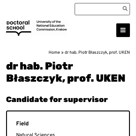
Skip
Search
to
for:
content
Main
Doctoral School
Men
Home
dr hab. Piotr Błaszczyk, prof. UKEN
dr hab. Piotr
Błaszczyk, prof. UKEN
Natural Sciences