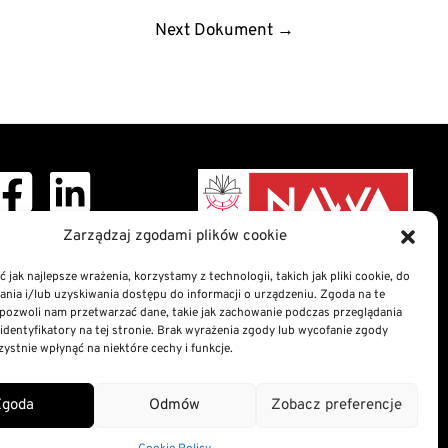
Next Dokument
→
ght © 2026 Doctoral
Zarządzaj zgodami plików cookie
School
 jak najlepsze wrażenia, korzystamy z technologii, takich jak pliki cookie, do
ia i/lub uzyskiwania dostępu do informacji o urządzeniu. Zgoda na te
nformation Bulletin
pozwoli nam przetwarzać dane, takie jak zachowanie podczas przeglądania
n of digital accessibility
 identyfikatory na tej stronie. Brak wyrażenia zgody lub wycofanie zgody
atement
ystnie wpłynąć na niektóre cechy i funkcje.
nd Cookies Policy
Zgoda
Odmów
Zobacz preferencje