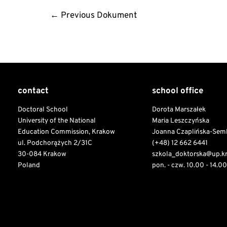
Post
←
Previous Dokument
navigation
contact
school office
Doctoral School
Dorota Marszałek
University of the National
Maria Leszczyńska
Education Commission, Krakow
Joanna Czaplińska-Sem
ul. Podchorążych 2/31C
(+48) 12 662 6441
30-084 Krakow
szkola_doktorska@up.k
Poland
pon. - czw. 10.00 - 14.00