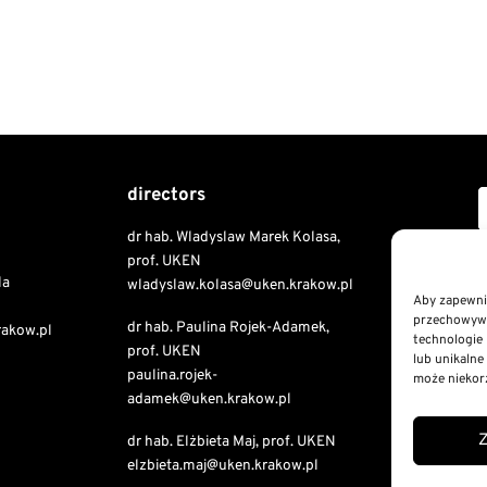
directors
dr hab. Wladyslaw Marek Kolasa,
Copyri
prof. UKEN
la
wladyslaw.kolasa@uken.krakow.pl
Aby zapewnić
przechowywan
dr hab. Paulina Rojek-Adamek,
Public I
rakow.pl
technologie 
prof. UKEN
Declaratio
lub unikalne
paulina.rojek-
RODO St
może niekorz
adamek@uken.krakow.pl
Privacy a
dr hab. Elżbieta Maj, prof. UKEN
elzbieta.maj@uken.krakow.pl