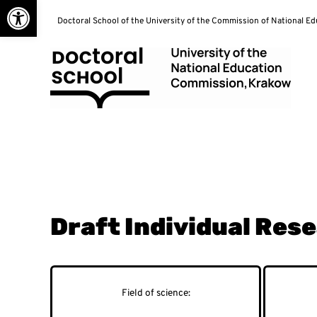
Open toolbar
Skip
Doctoral School of the University of the Commission of National E
to
content
Doctoral School
Draft Individual Res