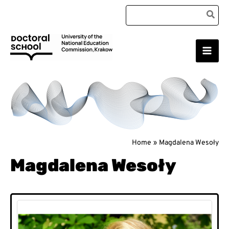
Skip
Search
to
for:
content
Main
Doctoral School
Men
Home
Magdalena Wesoły
Magdalena Wesoły