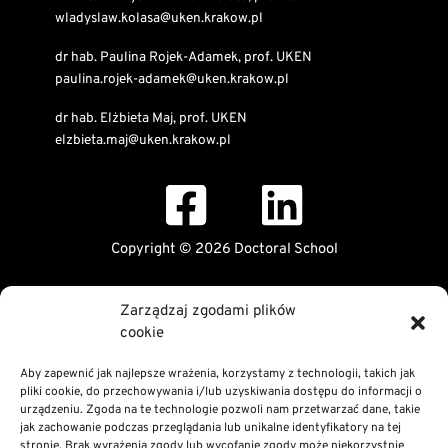
wladyslaw.kolasa@uken.krakow.pl
dr hab. Paulina Rojek-Adamek, prof. UKEN
paulina.rojek-adamek@uken.krakow.pl
dr hab. Elżbieta Maj, prof. UKEN
elzbieta.maj@uken.krakow.pl
Copyright © 2026 Doctoral School
Public Information Bulletin
Zarządzaj zgodami plików
Declaration of digital accessibility
cookie
RODO Statement
Privacy and Cookies Policy
Aby zapewnić jak najlepsze wrażenia, korzystamy z technologii, takich jak
pliki cookie, do przechowywania i/lub uzyskiwania dostępu do informacji o
urządzeniu. Zgoda na te technologie pozwoli nam przetwarzać dane, takie
jak zachowanie podczas przeglądania lub unikalne identyfikatory na tej
stronie. Brak wyrażenia zgody lub wycofanie zgody może niekorzystnie