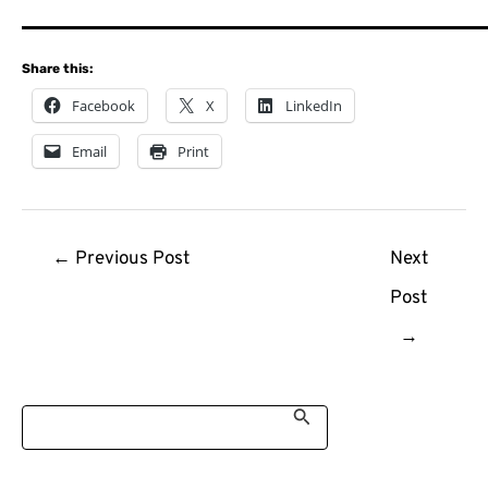
Share this:
Facebook
X
LinkedIn
Email
Print
Post
←
Previous Post
Next
navigation
Post
→
S
e
a
r