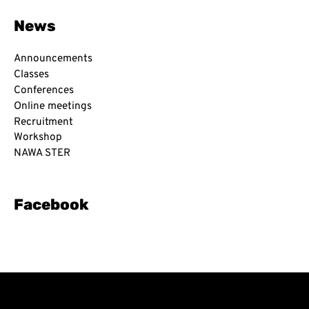
c
h
News
f
o
r
Announcements
:
Classes
Conferences
Online meetings
Recruitment
Workshop
NAWA STER
Facebook