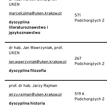
UKEN
marceli.olma@uken.krakow.pl
571
Podchorążych 2
dyscyplina
literaturoznawstwo i
językoznawstwo
dr hab. Jan Wawrzyniak, prof.
UKEN
267
jan.wawrzyniak@uken.krakow.pl
Podchorążych 2
dyscyplina filozofia
prof. dr hab. Jarzy Rajman
519 A
jerzy.rajman@uken.krakow.pl
Podchorążych 2
dyscyplina historia