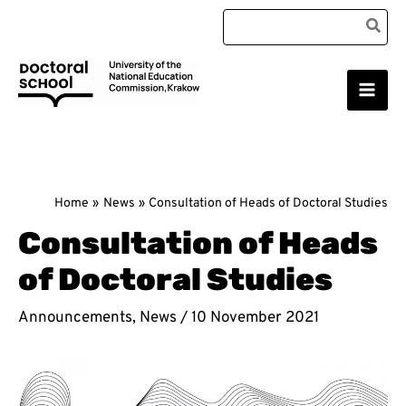
Skip
Search
to
for:
content
Main
Doctoral School
Men
Home
News
Consultation of Heads of Doctoral Studies
Consultation of Heads
of Doctoral Studies
Announcements
,
News
/
10 November 2021