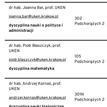
dr hab. Joanna Bar, prof. UKEN
joanna.bar@uken.krakow.pl
302
Podchorążych 2
dyscyplina nauki o polityce i
administracji
dr hab. Piotr Błaszczyk, prof.
UKEN
105
piotr.blaszczyk@uken.krakow.pl
Podchorążych 2
dyscyplina matematyka
dr hab. Andrzej Kornaś, prof.
UKEN
301N
andrzej.kornas@uken.krakow.pl
Podchorążych 2
dyscyplina nauki biologiczne