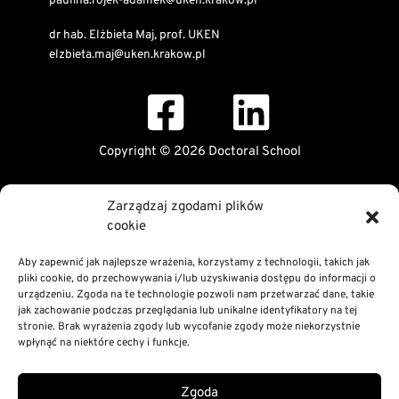
paulina.rojek-adamek@uken.krakow.pl
dr hab. Elżbieta Maj, prof. UKEN
elzbieta.maj@uken.krakow.pl
Copyright © 2026 Doctoral School
Public Information Bulletin
Zarządzaj zgodami plików
Declaration of digital accessibility
cookie
RODO Statement
Privacy and Cookies Policy
Aby zapewnić jak najlepsze wrażenia, korzystamy z technologii, takich jak
pliki cookie, do przechowywania i/lub uzyskiwania dostępu do informacji o
urządzeniu. Zgoda na te technologie pozwoli nam przetwarzać dane, takie
jak zachowanie podczas przeglądania lub unikalne identyfikatory na tej
stronie. Brak wyrażenia zgody lub wycofanie zgody może niekorzystnie
wpłynąć na niektóre cechy i funkcje.
Zgoda