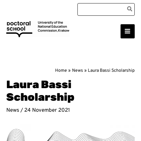
Skip
Search
to
for:
content
Main
Doctoral School
Men
Home
News
Laura Bassi Scholarship
Laura Bassi
Scholarship
News
/
24 November 2021