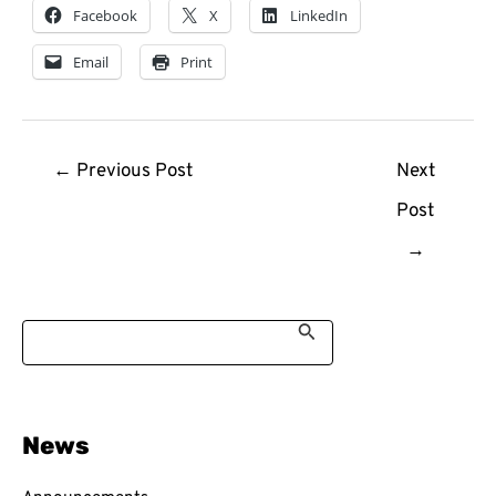
Facebook
X
LinkedIn
Email
Print
Post
←
Previous Post
Next
navigation
Post
→
S
e
a
r
c
h
News
f
o