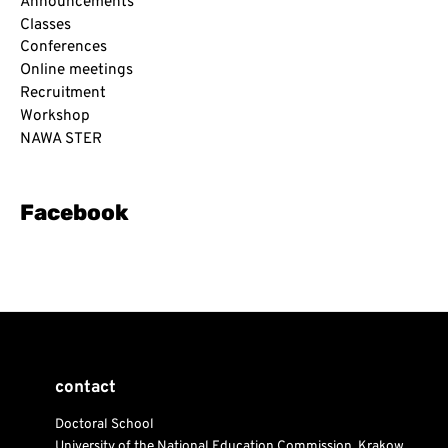
r
Announcements
:
Classes
Conferences
Online meetings
Recruitment
Workshop
NAWA STER
Facebook
contact
Doctoral School
University of the National Education Commission, Krakow