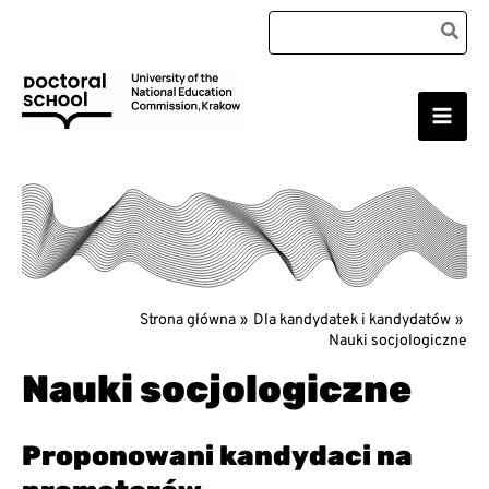
Przejdź
Search
do
for:
treści
Main
Szkoła Doktorska Uniwersytetu Komisji Edukacji
Narodowej w Krakowie
Men
Strona główna
Dla kandydatek i kandydatów
Nauki socjologiczne
Nauki socjologiczne
Proponowani kandydaci na