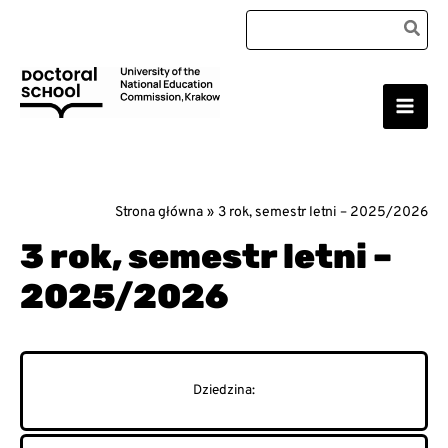
Przejdź
Search
do
for:
treści
Main
Szkoła Doktorska Uniwersytetu Komisji Edukacji
Narodowej w Krakowie
Men
Strona główna
3 rok, semestr letni – 2025/2026
3 rok, semestr letni –
2025/2026