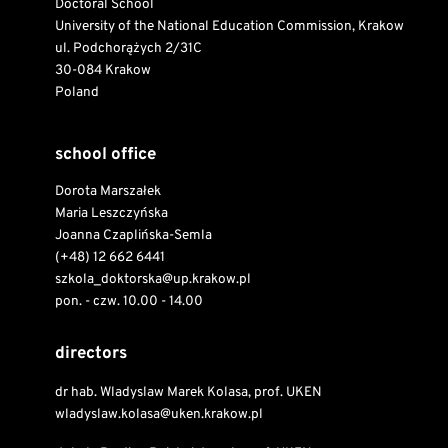
Doctoral School
University of the National Education Commission, Krakow
ul. Podchorążych 2/31C
30-084 Krakow
Poland
school office
Dorota Marszałek
Maria Leszczyńska
Joanna Czaplińska-Semla
(+48) 12 662 6441
szkola_doktorska@up.krakow.pl
pon. - czw. 10.00 - 14.00
directors
dr hab. Wladyslaw Marek Kolasa, prof. UKEN
wladyslaw.kolasa@uken.krakow.pl