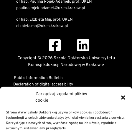
dr hab. Paulina Rojek-Adamek, prof. UKEN
paulina.rojek-adamek@uken.krakow.pl
dr hab. Elżbieta Maj, prof. UKEN
elzbieta.maj@uken.krakow.pl
Copyright © 2026 Szkoła Doktorska Uniwersytetu
Komisji Edukacji Narodowej w Krakowie
Public Information Bulletin
Declaration of digital accessibility
RODO Statement
Zarządzaj zgodami plików
Privacy and Cookies Policy
cookie
Strona WWW Szkoły Doktorskiej używa plików cookies i podobnych
technologii w celach zbierania statystyk i ułatwienia korzystania z serwisu.
Korzystając z naszych stron, wyrażasz zgodę na ich użycie, zgodnie z
aktualnymi ustawieniami przeglądarki.