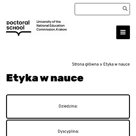
Przejdź
Search
do
for:
treści
Main
Szkoła Doktorska Uniwersytetu Komisji Edukacji
Narodowej w Krakowie
Men
Strona główna
Etyka w nauce
Etyka w nauce