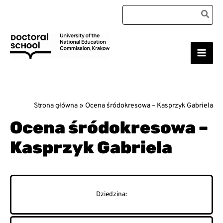
Przejdź
Search
do
for:
treści
Main
Szkoła Doktorska Uniwersytetu Komisji Edukacji
Narodowej w Krakowie
Men
Strona główna
Ocena śródokresowa – Kasprzyk Gabriela
Ocena śródokresowa –
Kasprzyk Gabriela