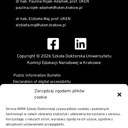
dr hab. Paulina Rojek-Adamek, prof. UKEN
paulina.rojek-adamek@uken.krakow.pl
dr hab. Elżbieta Maj, prof. UKEN
elzbieta.maj@uken.krakow.pl
Copyright © 2026 Szkoła Doktorska Uniwersytetu
Komisji Edukacji Narodowej w Krakowie
Public Information Bulletin
Declaration of digital accessibility
RODO Statement
Zarządzaj zgodami plików
Privacy and Cookies Policy
cookie
Strona WWW Szkoły Doktorskiej używa plików cookies i podobnych
technologii w celach zbierania statystyk i ułatwienia korzystania z serwisu.
Korzystając z naszych stron, wyrażasz zgodę na ich użycie, zgodnie z
aktualnymi ustawieniami przeglądarki.