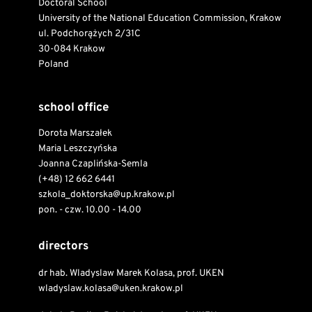
Doctoral School
University of the National Education Commission, Krakow
ul. Podchorążych 2/31C
30-084 Krakow
Poland
school office
Dorota Marszałek
Maria Leszczyńska
Joanna Czaplińska-Semla
(+48) 12 662 6441
szkola_doktorska@up.krakow.pl
pon. - czw. 10.00 - 14.00
directors
dr hab. Wladyslaw Marek Kolasa, prof. UKEN
wladyslaw.kolasa@uken.krakow.pl