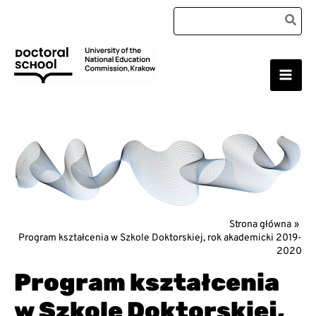
Przejdź
Search
do
for:
treści
Main
Szkoła Doktorska Uniwersytetu Komisji Edukacji
Narodowej w Krakowie
Men
Strona główna
Program kształcenia w Szkole Doktorskiej, rok akademicki 2019-
2020
Program kształcenia
w Szkole Doktorskiej,