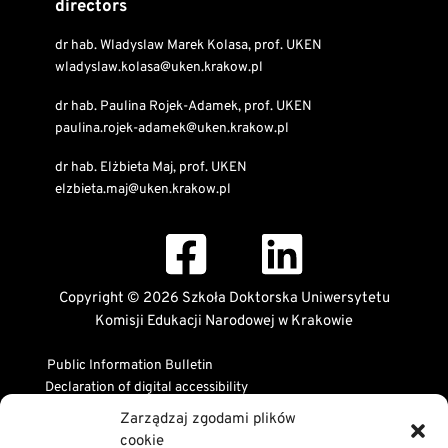
directors
dr hab. Wladyslaw Marek Kolasa, prof. UKEN
wladyslaw.kolasa@uken.krakow.pl
dr hab. Paulina Rojek-Adamek, prof. UKEN
paulina.rojek-adamek@uken.krakow.pl
dr hab. Elżbieta Maj, prof. UKEN
elzbieta.maj@uken.krakow.pl
Copyright © 2026 Szkoła Doktorska Uniwersytetu
Komisji Edukacji Narodowej w Krakowie
Public Information Bulletin
Declaration of digital accessibility
RODO Statement
Zarządzaj zgodami plików
Privacy and Cookies Policy
cookie