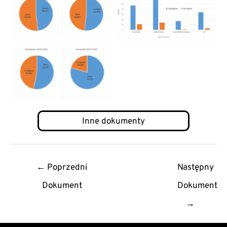
No Caption
06 – Wskaźnik sukcesu
07 – Kandydaci i
przyjęci wg
pochodzenia
Post
←
Poprzedni
Następny
navigation
Dokument
Dokument
→