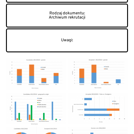
Archiwum rekrutacji
01 – Kandydaci wg płci
02 – Przyjęci wg płci
04 – Przyjęci –
03 – Pochodzenie
obywatele polscy vs.
kandydatów
obcokrajowcy