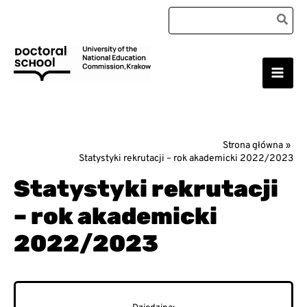
Przejdź
Search
do
for:
treści
Main
Szkoła Doktorska Uniwersytetu Komisji Edukacji
Narodowej w Krakowie
Men
Strona główna
Statystyki rekrutacji – rok akademicki 2022/2023
Statystyki rekrutacji
– rok akademicki
2022/2023