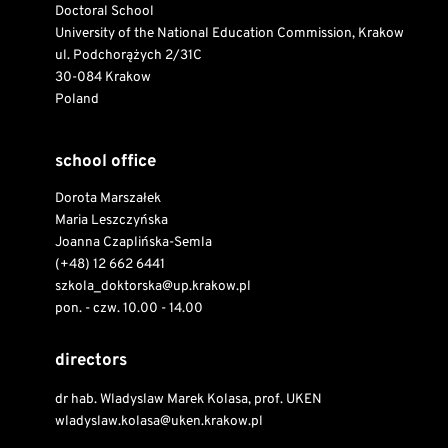
Doctoral School
University of the National Education Commission, Krakow
ul. Podchorążych 2/31C
30-084 Krakow
Poland
school office
Dorota Marszałek
Maria Leszczyńska
Joanna Czaplińska-Semla
(+48) 12 662 6441
szkola_doktorska@up.krakow.pl
pon. - czw. 10.00 - 14.00
directors
dr hab. Wladyslaw Marek Kolasa, prof. UKEN
wladyslaw.kolasa@uken.krakow.pl