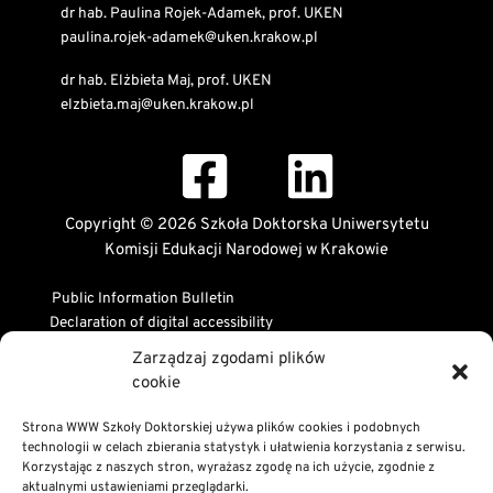
dr hab. Paulina Rojek-Adamek, prof. UKEN
paulina.rojek-adamek@uken.krakow.pl
dr hab. Elżbieta Maj, prof. UKEN
elzbieta.maj@uken.krakow.pl
Copyright © 2026 Szkoła Doktorska Uniwersytetu
Komisji Edukacji Narodowej w Krakowie
Public Information Bulletin
Declaration of digital accessibility
RODO Statement
Zarządzaj zgodami plików
Privacy and Cookies Policy
cookie
Strona WWW Szkoły Doktorskiej używa plików cookies i podobnych
technologii w celach zbierania statystyk i ułatwienia korzystania z serwisu.
Korzystając z naszych stron, wyrażasz zgodę na ich użycie, zgodnie z
aktualnymi ustawieniami przeglądarki.