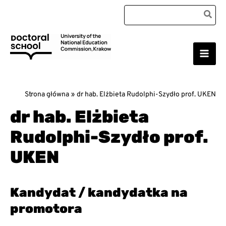
Przejdź
Search
do
for:
treści
Main
Szkoła Doktorska Uniwersytetu Komisji Edukacji
Narodowej w Krakowie
Men
Strona główna
dr hab. Elżbieta Rudolphi-Szydło prof. UKEN
dr hab. Elżbieta
Rudolphi-Szydło prof.
UKEN