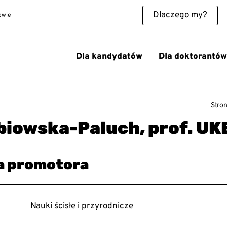
Dlaczego my?
owie
Dla kandydatów
Dla doktorantów
w Krakowie
Stro
ębiowska-Paluch, prof. UK
Nauki ścisłe i przyrodnicze