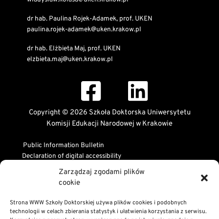
dr hab. Paulina Rojek-Adamek, prof. UKEN
paulina.rojek-adamek@uken.krakow.pl
dr hab. Elżbieta Maj, prof. UKEN
elzbieta.maj@uken.krakow.pl
Copyright © 2026 Szkoła Doktorska Uniwersytetu
Komisji Edukacji Narodowej w Krakowie
Public Information Bulletin
Declaration of digital accessibility
RODO Statement
Zarządzaj zgodami plików
Privacy and Cookies Policy
cookie
Strona WWW Szkoły Doktorskiej używa plików cookies i podobnych
technologii w celach zbierania statystyk i ułatwienia korzystania z serwisu.