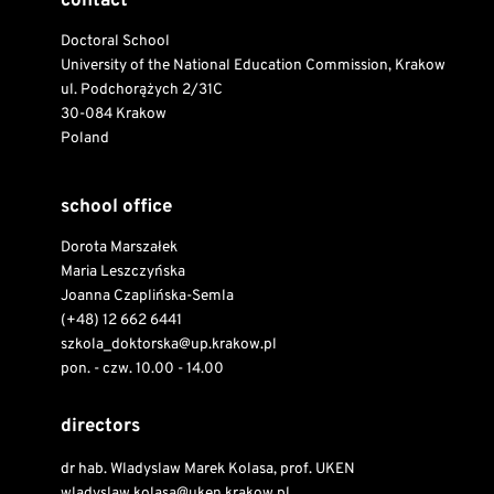
contact
Doctoral School
University of the National Education Commission, Krakow
ul. Podchorążych 2/31C
30-084 Krakow
Poland
school office
Dorota Marszałek
Maria Leszczyńska
Joanna Czaplińska-Semla
(+48) 12 662 6441
szkola_doktorska@up.krakow.pl
pon. - czw. 10.00 - 14.00
directors
dr hab. Wladyslaw Marek Kolasa, prof. UKEN
wladyslaw.kolasa@uken.krakow.pl