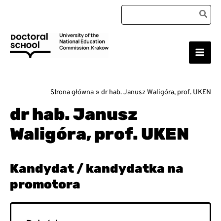
Przejdź
Search
do
for:
treści
Main
Szkoła Doktorska Uniwersytetu Komisji Edukacji
Narodowej w Krakowie
Men
Strona główna
dr hab. Janusz Waligóra, prof. UKEN
dr hab. Janusz
Waligóra, prof. UKEN