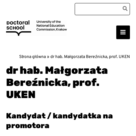
Przejdź
Search
do
for:
treści
Main
Szkoła Doktorska Uniwersytetu Komisji Edukacji
Narodowej w Krakowie
Men
Strona główna
dr hab. Małgorzata Bereźnicka, prof. UKEN
dr hab. Małgorzata
Bereźnicka, prof.
UKEN