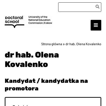
Przejdź
Search
do
for:
treści
Main
Szkoła Doktorska Uniwersytetu Komisji Edukacji
Narodowej w Krakowie
Men
Strona główna
dr hab. Olena Kovalenko
dr hab. Olena
Kovalenko