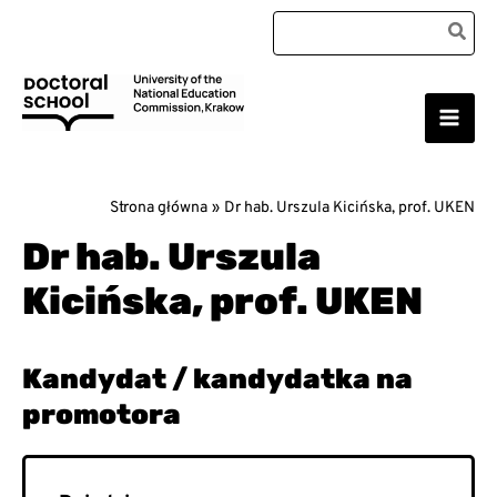
Przejdź
Search
do
for:
treści
Main
Szkoła Doktorska Uniwersytetu Komisji Edukacji
Narodowej w Krakowie
Men
Strona główna
Dr hab. Urszula Kicińska, prof. UKEN
Dr hab. Urszula
Kicińska, prof. UKEN