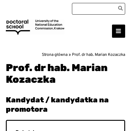
Przejdź
Search
do
for:
treści
Main
Szkoła Doktorska Uniwersytetu Komisji Edukacji
Narodowej w Krakowie
Men
Strona główna
Prof. dr hab. Marian Kozaczka
Prof. dr hab. Marian
Kozaczka