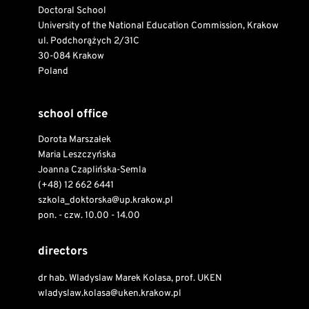
Doctoral School
University of the National Education Commission, Krakow
ul. Podchorążych 2/31C
30-084 Krakow
Poland
school office
Dorota Marszałek
Maria Leszczyńska
Joanna Czaplińska-Semla
(+48) 12 662 6441
szkola_doktorska@up.krakow.pl
pon. - czw. 10.00 - 14.00
directors
dr hab. Wladyslaw Marek Kolasa, prof. UKEN
wladyslaw.kolasa@uken.krakow.pl