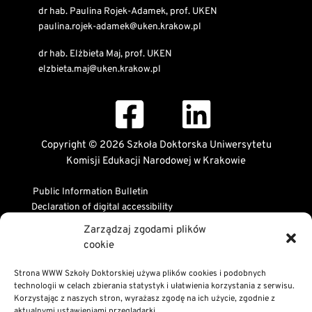
dr hab. Paulina Rojek-Adamek, prof. UKEN
paulina.rojek-adamek@uken.krakow.pl
dr hab. Elżbieta Maj, prof. UKEN
elzbieta.maj@uken.krakow.pl
Copyright © 2026 Szkoła Doktorska Uniwersytetu
Komisji Edukacji Narodowej w Krakowie
Public Information Bulletin
Declaration of digital accessibility
RODO Statement
Zarządzaj zgodami plików
Privacy and Cookies Policy
cookie
Strona WWW Szkoły Doktorskiej używa plików cookies i podobnych
technologii w celach zbierania statystyk i ułatwienia korzystania z serwisu.
Korzystając z naszych stron, wyrażasz zgodę na ich użycie, zgodnie z
aktualnymi ustawieniami przeglądarki.