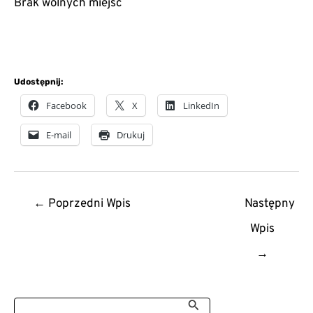
Brak wolnych miejsc
Udostępnij:
Facebook
X
LinkedIn
E-mail
Drukuj
Post
←
Poprzedni Wpis
Następny
navigation
Wpis
→
S