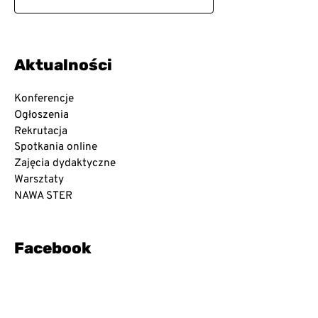
z
u
k
a
j
Aktualności
d
l
a
Konferencje
:
Ogłoszenia
Rekrutacja
Spotkania online
Zajęcia dydaktyczne
Warsztaty
NAWA STER
Facebook