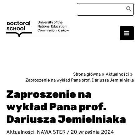
Przejdź
Search
do
for:
treści
Main
Szkoła Doktorska Uniwersytetu Komisji Edukacji
Narodowej w Krakowie
Men
Strona główna
Aktualności
Zaproszenie na wykład Pana prof. Dariusza Jemielniaka
Zaproszenie na
wykład Pana prof.
Dariusza Jemielniaka
Aktualności
,
NAWA STER
/
20 września 2024