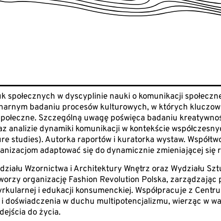
 społecznych w dyscyplinie nauki o komunikacji społecznej
inarnym badaniu procesów kulturowych, w których kluczow
społeczne. Szczególną uwagę poświęca badaniu kreatywnośc
raz analizie dynamiki komunikacji w kontekście współczesn
ure studies). Autorka raportów i kuratorka wystaw. Współtw
ganizacjom adaptować się do dynamicznie zmieniającej się r
ziału Wzornictwa i Architektury Wnętrz oraz Wydziału Sz
worzy organizację Fashion Revolution Polska, zarządzając 
yrkularnej i edukacji konsumenckiej. Współpracuje z Cent
i doświadczenia w duchu multipotencjalizmu, wierząc w wart
ejścia do życia.