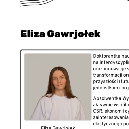
Eliza Gawrjołek
Doktorantka nauk
na interdyscypl
oraz innowacje 
transformacji o
przyszłości (fut
jednostkom i or
Absolwentka Wyd
aktywnie współt
CSR, ekonomii c
zainteresowania 
elastycznego pod
Eliza Gawrjołek