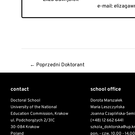
e-mail: elizaga
Post
←
Poprzedni Doktorant
navigation
contact
school office
Doctoral School
Dorota Marszałek
University of the National
Maria Leszczyńska
Education Commission, Krakow
Joanna Czaplińska-Sem
ul. Podchorążych 2/31C
(+48) 12 662 6441
30-084 Krakow
szkola_doktorska@up.k
Poland
pon. - czw. 10.00 - 14.00