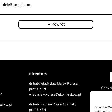
wrjolek@gmail.com
directors
dr hab. Wladyslaw Marek Kolasa,
Copyr
prof. UKEN
Doktorska
la
wladyslaw.kolasa@uken.krakow.pl
Edukacji
dr hab. Paulina Rojek-Adamek,
rakow.pl
Strona WWW 
prof. UKEN
Public I