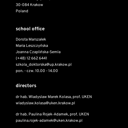
30-084 Krakow
Poland
school office
Dorota Marszałek
Maria Leszczyńska
Joanna Czaplińska-Semla
(+48) 12 662 6441
szkola_doktorska@up.krakow.pl
pon. - czw. 10.00 - 14.00
directors
dr hab. Wladyslaw Marek Kolasa, prof. UKEN
wladyslaw.kolasa@uken.krakow.pl
dr hab. Paulina Rojek-Adamek, prof. UKEN
paulina.rojek-adamek@uken.krakow.pl