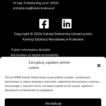
dr hab. Elżbieta Maj, prof. UKEN
elzbieta.maj@uken.krakow.pl
Copyright © 2026 Szkoła Doktorska Uniwersytetu
Komisji Edukacji Narodowej w Krakowie
Public Information Bulletin
Declaration of digital accessibility
RODO Statement
Zarządzaj zgodami plików
Privacy and Cookies Policy
cookie
Strona WWW Szkoły Doktorskiej używa plików cookies i podobnych
technologii w celach zbierania statystyk i ułatwienia korzystania z serwisu.
Korzystając z naszych stron, wyrażasz zgodę na ich użycie, zgodnie z
aktualnymi ustawieniami przeglądarki.
Akceptuję