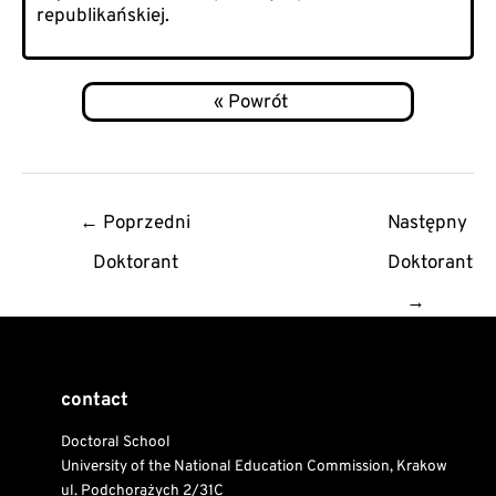
republikańskiej.
Post
←
Poprzedni
Następny
navigation
Doktorant
Doktorant
→
contact
Doctoral School
University of the National Education Commission, Krakow
ul. Podchorążych 2/31C