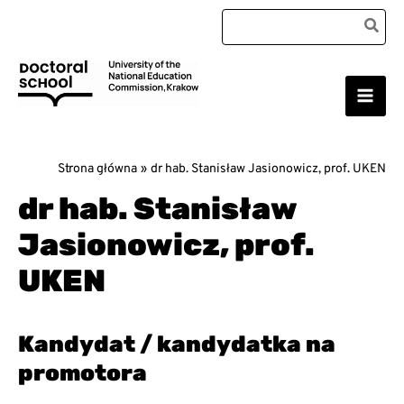
Przejdź
Search
do
for:
treści
Main
Szkoła Doktorska Uniwersytetu Komisji Edukacji
Narodowej w Krakowie
Men
Strona główna
dr hab. Stanisław Jasionowicz, prof. UKEN
dr hab. Stanisław
Jasionowicz, prof.
UKEN